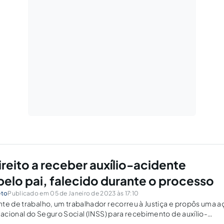
ireito a receber auxílio-acidente
pelo pai, falecido durante o processo
eto
Publicado em 05 de Janeiro de 2023 às 17:10
te de trabalho, um trabalhador recorreu à Justiça e propôs uma a
 Nacional do Seguro Social (INSS) para recebimento de auxílio-
o curso do processo, ele acabou falecendo. Sendo assim, sua fil