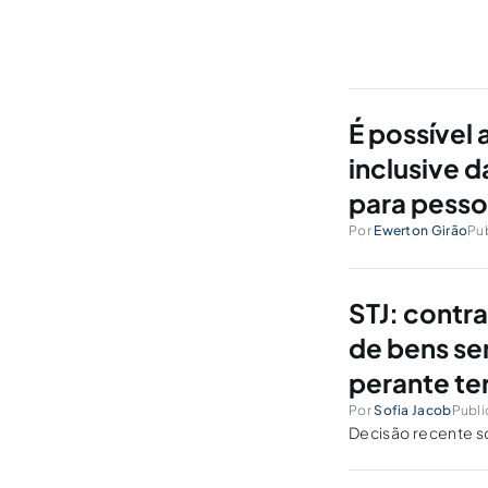
É possível 
inclusive d
para pessoa
Por
Ewerton Girão
Pub
STJ: contr
de bens se
perante te
Por
Sofia Jacob
Publi
Decisão recente s