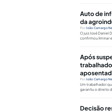
habilitou-se...
Auto de in
da agroind
Por
João Camargo N
O juiz José Daniel
confirmou liminar 
Auto de Infração e 
Após suspe
trabalhador
aposentado
Por
João Camargo N
Um trabalhador qu
garantiu o direito
do juiz Euler de Al
Decisão re