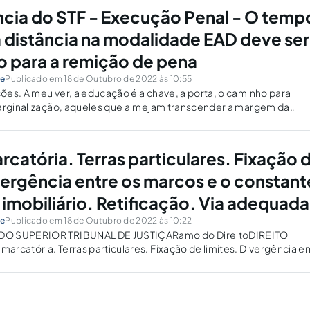
ncia do STF - Execução Penal - O temp
a distância na modalidade EAD deve ser
 para a remição de pena
ne
Publicado em 18 de Outubro de 2022 às 10:55
es. A meu ver, a educação é a chave, a porta, o caminho para
marginalização, aqueles que almejam transcender a margem da
do à dias melhores. O art. 126 da Lei de Execuções Penais (Lei nº
catória. Terras particulares. Fixação 
ivergência entre os marcos e o constant
 imobiliário. Retificação. Via adequada
ne
Publicado em 18 de Outubro de 2022 às 10:22
DO SUPERIOR TRIBUNAL DE JUSTIÇARamo do DireitoDIREITO
rcatória. Terras particulares. Fixação de limites. Divergência e
tante no registro imobiliário. Retificação. Via adequada.DESTAQ
é a via adequada para dirimir a discrepância entre a...