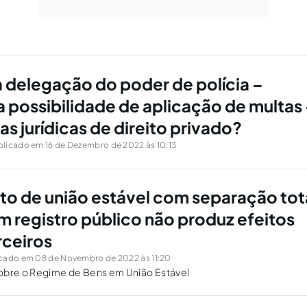
a delegação do poder de polícia –
a possibilidade de aplicação de multas
s jurídicas de direito privado?
licado em 16 de Dezembro de 2022 às 10:13
ato de união estável com separação tot
m registro público não produz efeitos
rceiros
cado em 08 de Novembro de 2022 às 11:20
obre o Regime de Bens em União Estável