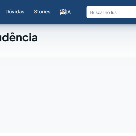
Dúvidas
Stories
IA
Fale com a
udência