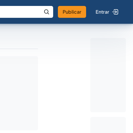
Publicar
Entrar
 IA
Buscar no Jus