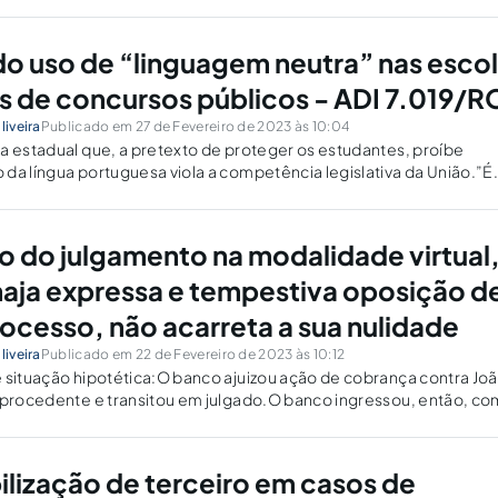
do uso de “linguagem neutra” nas esco
is de concursos públicos - ADI 7.019/R
liveira
Publicado em 27 de Fevereiro de 2023 às 10:04
a estadual que, a pretexto de proteger os estudantes, proíbe
da língua portuguesa viola a competência legislativa da União.”É
por violar a competência privativa da União para legislar sobre
a...
ão do julgamento na modalidade virtual
haja expressa e tempestiva oposição d
rocesso, não acarreta a sua nulidade
liveira
Publicado em 22 de Fevereiro de 2023 às 10:12
 situação hipotética:O banco ajuizou ação de cobrança contra Joã
 procedente e transitou em julgado.O banco ingressou, então, co
ntença cobrando a quantia devida.O juiz determinou a penhora d
m...
lização de terceiro em casos de