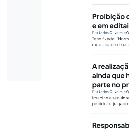
Proibição 
e em edita
Por
Jades Oliveira e O
Tese fixada: “Norm
modalidade de uso 
inconstitucional — 
diretrizes e bases d
A realizaç
ainda que 
parte no p
Por
Jades Oliveira e O
Imagine a seguinte
pedido foi julgado
cumprimento de se
valores que estava
Responsabi