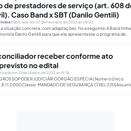
o de prestadores de serviço (art. 608 
l). Caso Band x SBT (Danilo Gentili)
liveira
Publicado em 07 de Fevereiro de 2023 às 09:03
a situação concreta, com adaptações, foi a seguinte:A Band tinh
orista Danilo Gentili para que ele apresentasse o programa de
Tarde”, exibido na Band TV, de terças a sextas, por...
 conciliador receber conforme ato
previsto no edital
licado em 13 de Janeiro de 2023 às 15:36
 GROSSOPODER JUDICIÁRIOÓRGÃO ESPECIALNúmero Único:
.8.11.0000Classe: MANDADO DE SEGURANÇA CÍVEL (120)Assunt
elator: Des(a). SEBASTIAO DE MORAES FILHOTurma Julgadora:
AO DE MORAES FILHO, DES(A). CARLOS ALBERTO ALVES DA ROCH
LAUDINO DA SILVA, DES(A). JUVENAL...