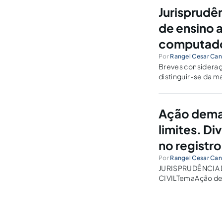
Jurisprudê
de ensino 
computado
Por
Rangel Cesar Ca
Breves consideraçõ
distinguir-se da 
sociedade ascenden
Ação demar
limites. D
no registro
Por
Rangel Cesar Ca
JURISPRUDÊNCIA 
CIVILTemaAção dema
os marcos e o cons
ação demarcatória 