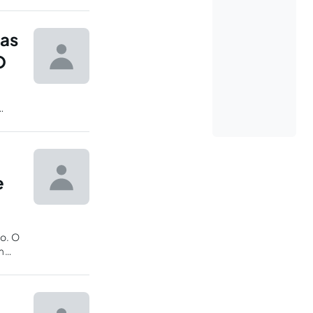
las
O
,
e
o. O
m
e