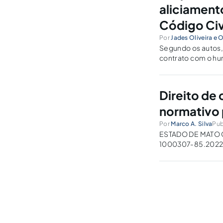
aliciament
Código Civi
Por
Jades Oliveira e O
Segundo os autos, 
contrato com o hum
televisão “Agora é 
Direito de
normativo 
Por
Marco A. Silva
Pub
ESTADO DE MATO
1000307-85.2022
[Abuso de Poder]R
[DES(A). SEBASTI
DES(A). CLARICE C