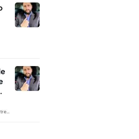
o
...
de
e
.
ntre
UEA