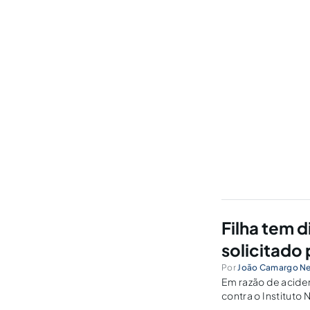
Filha tem d
solicitado 
Por
João Camargo N
Em razão de aciden
contra o Instituto
acidente. Porém, n