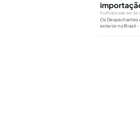
importação
Por
Publicado em 26 
Os Despachantes A
exterior no Brasil
delegação do Pode
desembaraço aduane