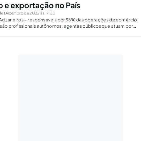
 e exportação no País
de Dezembro de 2022 às 17:00
duaneiros – responsáveis por 96% das operações de comércio
 - são profissionais autônomos, agentes públicos que atuam por
r Público. Exercem, portanto, função pública, prestando serviço
iro a particulares, sob fiscalização...