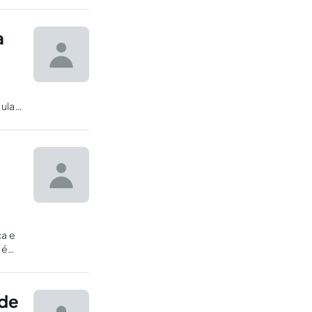
a
ular
ça e
 é
 de