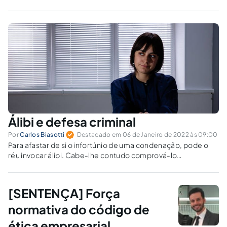
estadual para emissão de nota fiscal
eletrônica garantiu na Justiça o direito de
restabelecer a sua habilitação no sistema. Em
sua defesa, destacou que não havia motivos
para...
Álibi e defesa criminal
Por
Carlos Biasotti
Destacado em 06 de Janeiro de 2022 às 09:00
Para afastar de si o infortúnio de uma condenação, pode o
réu invocar álibi. Cabe-lhe contudo comprová-lo
cumpridamente, sob pena de confissão do ilícito penal por
que responde.
[SENTENÇA] Força
normativa do código de
ética empresarial