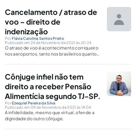
Cancelamento / atraso de
voo – direito de
indenização
Por
Flávia Carolina Santos Prieto
Publicado em 24 de Novembro de 2021 às 20:24
O atraso de voo é acontecimento corriqueiro
nos aeroportos, tanto nos brasileiros quanto
nos internacionais, gerando dissabores e até
mesmo prejuízos significativos aos
passageiros. Vale esclarecer que, a relação
Cônjuge infiel não tem
negocial entre passageiro e companhia aérea
é regida pelo Código de...
direito a receber Pensão
Alimentícia segundo TJ-SP.
Por
Ezequiel Pereira da Silva
Publicado em 09 de Novembro de 2021 às 14:04
A infidelidade, mesmo que virtual, ofende a
dignidade do outro cônjuge.