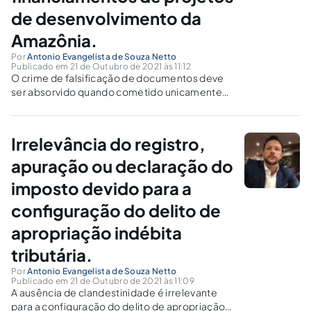
de desenvolvimento da
Amazônia.
Por
Antonio Evangelista de Souza Netto
Publicado em 21 de Outubro de 2021 às 11:12
O crime de falsificação de documentos deve
ser absorvido quando cometido unicamente
para servir de meio à prática do crime contra a
ordem tributária tipificado no art. 2º, inciso IV ,
da Lei n. 8.137/1990.
Irrelevância do registro,
apuração ou declaração do
imposto devido para a
configuração do delito de
apropriação indébita
tributária.
Por
Antonio Evangelista de Souza Netto
Publicado em 21 de Outubro de 2021 às 11:09
A ausência de clandestinidade é irrelevante
para a configuração do delito de apropriação