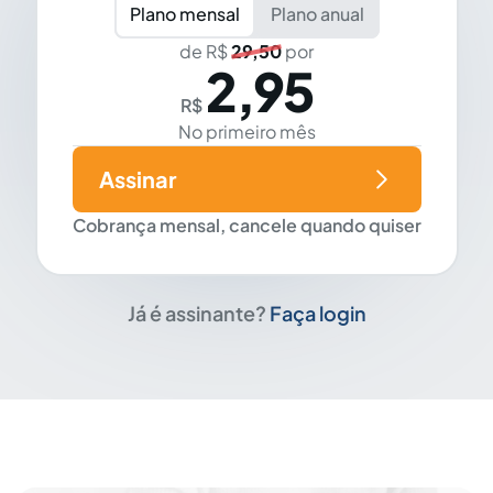
Plano mensal
Plano anual
de R$
29,50
por
2,95
R$
No primeiro mês
Assinar
Cobrança mensal, cancele quando quiser
Já é assinante?
Faça login