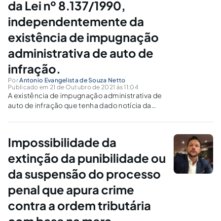
da Lei nº 8.137/1990,
independentemente da
existência de impugnação
administrativa de auto de
infração.
Por
Antonio Evangelista de Souza Netto
Publicado em 21 de Outubro de 2021 às 11:04
A existência de impugnação administrativa de
auto de infração que tenha dado notícia da
emissão de notas fiscais em desacordo com a
legislação não impede o prosseguimento de
inquérito policial.
Impossibilidade da
extinção da punibilidade ou
da suspensão do processo
penal que apura crime
contra a ordem tributária
com base na mera