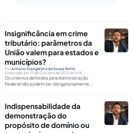
Insignificância em crime
tributário: parâmetros da
União valem para estados e
municípios?
Por
Antonio Evangelista de Souza Netto
Publicado em 21 de Outubro de 2021 às 11:19
Os critérios definidos pela Administração
Federal não podem ser obrigatoriamente
utilizados como parâmetros para a aplicação
do princípio da insignificância no âmbito dos
tributos dos Estados, Municípios e Distrito
Indispensabilidade da
Federal.
demonstração do
propósito de domínio ou