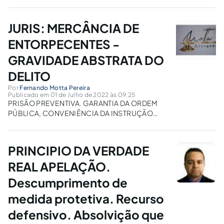
JURIS: MERCÂNCIA DE
ENTORPECENTES -
GRAVIDADE ABSTRATA DO
DELITO
Por
Fernando Motta Pereira
Publicado em 01 de Julho de 2022 às 09:25
PRISÃO PREVENTIVA. GARANTIA DA ORDEM
PÚBLICA, CONVENIÊNCIA DA INSTRUÇÃO
CRIMINAL E ASSEGURAR APLICAÇÃO DA LEI
PENAL. GRAVIDADE ABSTRATA DO CRIME E
CONJECTURAS. FUNDAMENTAÇÃO INIDÔNEA
PRINCIPIO DA VERDADE
REAL APELAÇÃO.
Descumprimento de
medida protetiva. Recurso
defensivo. Absolvição que