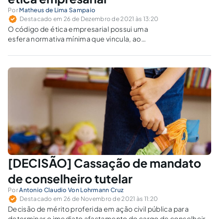
Por
Matheus de Lima Sampaio
Destacado em 26 de Dezembro de 2021 às 13:20
O código de ética empresarial possui uma
esfera normativa mínima que vincula, ao
menos, o sujeito que voluntariamente criou a
regra.
[DECISÃO] Cassação de mandato
de conselheiro tutelar
Por
Antonio Claudio Von Lohrmann Cruz
Destacado em 26 de Novembro de 2021 às 11:20
Decisão de mérito proferida em ação civil pública para
determinar o imediato afastamento do cargo de conselheira