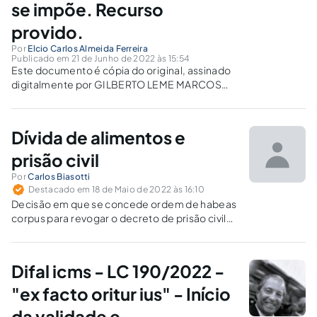
se impõe. Recurso
provido.
Por
Elcio Carlos Almeida Ferreira
Publicado em 21 de Junho de 2022 às 15:54
Este documento é cópia do original, assinado
digitalmente por GILBERTO LEME MARCOS
GARCIA, liberado nos autos em 24/05/2022
às 11:29 . Para conferir o original, acesse o site
https://esaj.tjsp.jus.br/pastadigital/sg/abrirConferenciaDoc
Dívida de alimentos e
informe o processo 1502360-
56.2020.8.26.0542 e código 1A268F1D.
prisão civil
Registro: 2022.0000388505 ACÓRDÃO
Por
Carlos Biasotti
Vistos,...
Destacado em 18 de Maio de 2022 às 16:10
Decisão em que se concede ordem de habeas
corpus para revogar o decreto de prisão civil
do paciente.
Difal icms - LC 190/2022 -
"ex facto oritur ius" - Início
da validade e