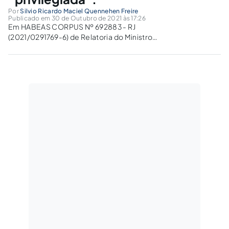
Por
Silvio Ricardo Maciel Quennehen Freire
Publicado em 30 de Outubro de 2021 às 17:26
Em HABEAS CORPUS Nº 692883 - RJ
(2021/0291769-6) de Relatoria do Ministro
Ribeiro Dantas do Superior Tribunal de Justiça,
da Quinta Turma, por decisão monocrática,
concedeu ordem de ofício, contra acórdão do
Tribunal de Justiça do Estado do Rio de...