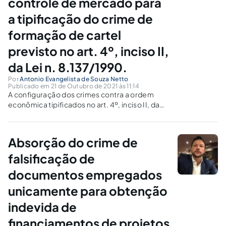
controle de mercado para
a tipificação do crime de
formação de cartel
previsto no art. 4º, inciso II,
da Lei n. 8.137/1990.
Por
Antonio Evangelista de Souza Netto
Publicado em 21 de Outubro de 2021 às 11:14
A configuração dos crimes contra a ordem
econômica tipificados no art. 4º, inciso II, da
Lei nº 8.137/1990 depende da verificação do
propósito de dominação ou controle de
mercado.
Absorção do crime de
falsificação de
documentos empregados
unicamente para obtenção
indevida de
financiamentos de projetos