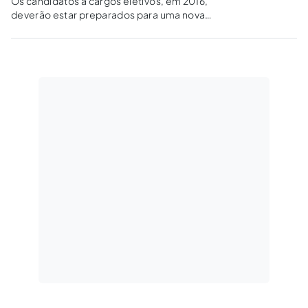
Os candidatos a cargos eletivos, em 2016,
deverão estar preparados para uma nova
forma de fazer política, desde já, pautados nas
novas alterações eleitorais.