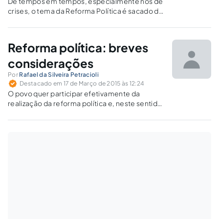
De tempos em tempos, especialmente nos de
crises, o tema da Reforma Política é sacado da
cartola como solução mágica dos problemas
nacionais. A reforma política é a panaceia ou é
uma palhaçada? Qual o problema da
Reforma política: breves
representação política brasileira? Como
melhorar e aproximar a identidade entre os
considerações
eleitores e os eleitos?
Por
Rafael da Silveira Petracioli
Destacado em 17 de Março de 2015 às 12:24
O povo quer participar efetivamente da
realização da reforma política e, neste sentido,
nada mais coerente do que considerar a
realização de múltiplos plebiscitos como uma
alternativa viável de concretizar esta
participação.