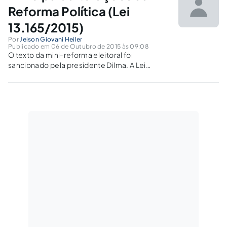
Reforma Política (Lei
13.165/2015)
Por
Jeison Giovani Heiler
Publicado em 06 de Outubro de 2015 às 09:08
O texto da mini-reforma eleitoral foi
sancionado pela presidente Dilma. A Lei
13.165/2015 altera profundamente as regras
para a próxima eleição. Este artigo sistematiza
as alterações trazidas pela nova Lei
comparando com a legislação anterior.