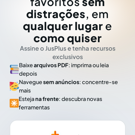
favoritos
sem
distrações
, em
qualquer lugar
e
como quiser
Assine o JusPlus e tenha recursos
exclusivos
Baixe
arquivos PDF
: imprima ou leia
depois
Navegue
sem anúncios
: concentre-se
mais
Esteja
na frente
: descubra novas
ferramentas