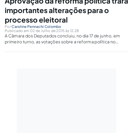
Aprovação da reforma política trará
importantes alterações para o
processo eleitoral
Por
Caroline Pennachi Colombo
Publicado em 02 de Julho de 2015 às 12:28
A Câmara dos Deputados concluiu, no dia 17 de junho, em
primeiro turno, as votações sobre a reforma política no
Brasil. A proposta (PEC 182/07, do Senado) ainda precisa ser
votada em segundo turno no Plenário da Câmara.Advogado
especializado em Direito Eleitoral analisa as alterações já
aprovadas em primeiro turno pelos Deputados