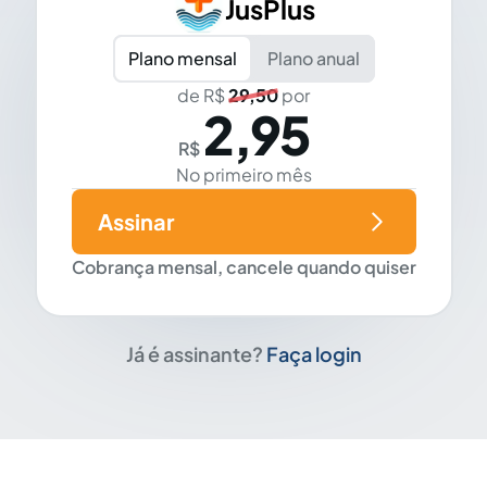
JusPlus
Plano mensal
Plano anual
de R$
29,50
por
2,95
R$
No primeiro mês
Assinar
Cobrança mensal, cancele quando quiser
Já é assinante?
Faça login