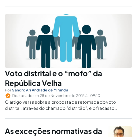
Voto distrital e o “mofo” da
República Velha
Por
Sandro Ari Andrade de Miranda
Destacado em 28 de Novembro de 2015 às 09:10
O artigo versa sobre a proposta de retomada do voto
distrital, através do chamado "distritão", e o fracasso
histórico do modelo no Brasil, durante a República Velha,
quando apenas reforçou as oligarquias regionais.
As exceções normativas da