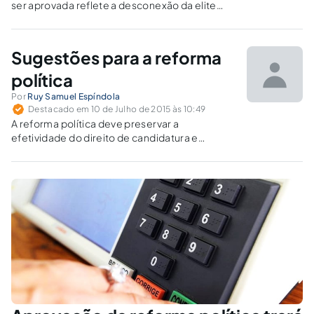
ser aprovada reflete a desconexão da elite
política nacional com os anseios da sociedade
brasileira. Ao invés de diminuir a influência do
poder econômico nas eleições, faz
Sugestões para a reforma
justamente o contrário.
política
Por
Ruy Samuel Espíndola
Destacado em 10 de Julho de 2015 às 10:49
A reforma política deve preservar a
efetividade do direito de candidatura e
assegurar estabilidade ao decidido pelas
urnas populares, com maior respeito ao direito
político fundamental de voto.