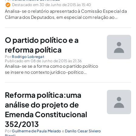
Destacado em 30 de Junho de 2015 às 15:40
Analisa-se o relatório apresentado à Comissão Especial da
Câmara dos Deputados, em especial com relação ao
chamado "distritão" e à convergência das eleições.
O partido político e a
reforma política
Por
Rodrigo Lobregat
Publicado em 08 de Junho de 2015 às 21:36
Analisa-se se a forma como o partido político
se insere no contexto jurídico-político
apresenta ou não um déficit de legitimidade.
Busca-se demonstrar, no contexto, seu tal
déficit é moderno, ou existe desde que
Reforma política:uma
surgiram, em si, os partidos políticos.
análise do projeto de
Emenda Constitucional
352/2013
Por
Guilherme de Paula Meiado
e
Danilo Cesar Siviero
Ripoli