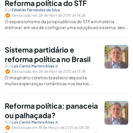
Reforma política do STF
Por
Edvaldo Fernandes da Silva
Destacado em 28 de Abril de 2015 às 14:28
O expansionismo da jurisprudência do STF em matéria
eleitoral, em vez de configurar uma solução ao sistema, deve
ser um dos problemas a serem solucionados por uma
reforma política adequada.
Sistema partidário e
reforma política no Brasil
Por
Luís Carlos Martins Alves Jr.
Destacado em 28 de Abril de 2015 às 13:38
O imaginário coletivo brasileiro deposita
muitas esperanças românticas nos textos
normativos e na crença infantil nos poderes
mágicos do Direito e da Justiça como forças
capazes de modificarem a realidade, como
Reforma política: panaceia
sucede com as propostas da “Reforma
Política”.
ou palhaçada?
Por
Luís Carlos Martins Alves Jr.
Destacado em 18 de Março de 2015 às 08:38