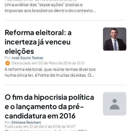
Uma análise das "separações" postas e
impostas aos brasileiros dentro do contexto
político atual. a importância dos "coxinhas" no
cenário nacional e a perspectiva de um país
mais justo.
Reforma eleitoral: a
incerteza já venceu
eleições
Por
José Souto Tostes
Destacado em 05 de Maio de 2016 às 12:13
A reforma eleitoral, que reúne temas diversos
numa única lei, é fonte de muitas dúvidas. O
clima de incerteza jurídica durante a escolha
dos candidatos nos faz entender por que 229
dos prefeitos eleitos foram cassados pela
O fim da hipocrisia política
Justiça Eleitoral.
e o lançamento da pré-
candidatura em 2016
Por
Shirlene Reichert
Publicado em 21 de Abril de 2016 às 14:07