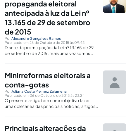
propaganda eleitoral
antecipada à luz da Lei nº
13.165 de 29 de setembro
de 2015
Por
Alexandre Gonçalves Ramos
Publicado em 26 de Outubro de 2015 às 09:45
Diante da promulgação da Lei nº 13.165 de 29
de setembro de 2015, mais uma vez somos
instados a escrever sobre o tema, pois a cada
reforma, aumentam as hipóteses que servem
como “escudo protetor” àqueles que querem
Minirreformas eleitorais a
se expor antes do período permitido.
conta-gotas
Por
Juliana Costa Meinerz Zalamena
Publicado em 06 de Outubro de 2015 às 23:24
O presente artigo tem como objetivo fazer
uma coletânea das principais notícias, artigos
e publicações sobre a minirreforma eleitoral
disponíveis na Internet, com a sua análise a
partir do pensamento social disponível dentro
Principais alterações da
das Ciências Sociais.