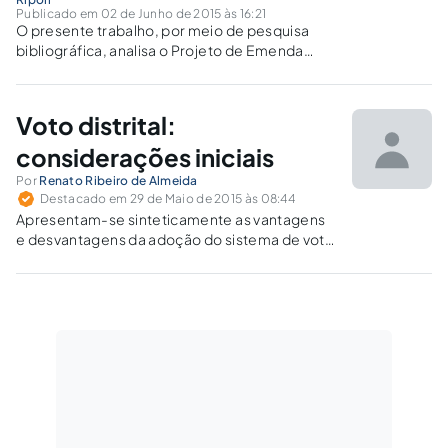
Publicado em 02 de Junho de 2015 às 16:21
O presente trabalho, por meio de pesquisa
bibliográfica, analisa o Projeto de Emenda
Constitucional nº. 352/2013, que teve seu
surgimento dos atuais movimentos sociais
brasileiro, trazendo tímidas inovações ao
Voto distrital:
sistema político nacional.
considerações iniciais
Por
Renato Ribeiro de Almeida
Destacado em 29 de Maio de 2015 às 08:44
Apresentam-se sinteticamente as vantagens
e desvantagens da adoção do sistema de voto
distrital, considerando sua aplicabilidade no
Brasil.