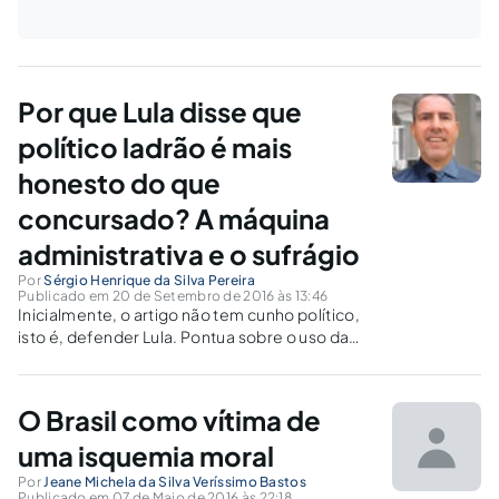
Por que Lula disse que
político ladrão é mais
honesto do que
concursado? A máquina
administrativa e o sufrágio
Por
Sérgio Henrique da Silva Pereira
Publicado em 20 de Setembro de 2016 às 13:46
Inicialmente, o artigo não tem cunho político,
isto é, defender Lula. Pontua sobre o uso da
máquina administrativa para uso pessoal,
contrariando a supremacia do interesse
público.
O Brasil como vítima de
uma isquemia moral
Por
Jeane Michela da Silva Veríssimo Bastos
Publicado em 07 de Maio de 2016 às 22:18