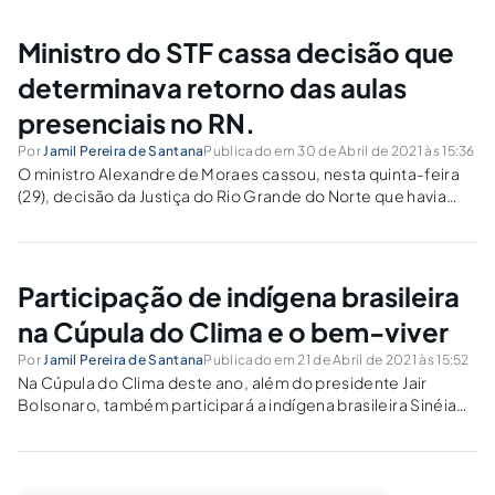
Ministro do STF cassa decisão que
determinava retorno das aulas
presenciais no RN.
Por
Jamil Pereira de Santana
Publicado em 30 de Abril de 2021 às 15:36
O ministro Alexandre de Moraes cassou, nesta quinta-feira
(29), decisão da Justiça do Rio Grande do Norte que havia
determinado o retorno das aulas presenciais em todo o
estado.
Participação de indígena brasileira
na Cúpula do Clima e o bem-viver
Por
Jamil Pereira de Santana
Publicado em 21 de Abril de 2021 às 15:52
Na Cúpula do Clima deste ano, além do presidente Jair
Bolsonaro, também participará a indígena brasileira Sinéia
Wapichana (Sinéia Bezerra do Vale). Isto mostra que o quanto
a cosmovisão indígena vem se fortalecendo no
constitucionalismo latino-americano.