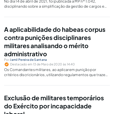
No dia 14 de abril de 2021, foi publicada a MP nº 1.042,
disciplinando sobre a simplificação da gestão de cargos em
comissão e de funções de confiança.
A aplicabilidade do habeas corpus
contra punições disciplinares
militares analisando o mérito
administrativo
Por
Jamil Pereira de Santana
Destacado em 13 de Maio de 2020 às 14:40
Os Comandantes militares, ao aplicarem punição por
critérios discricionários, utilizando regulamentos que trazem
rol apenas exemplificativo de infrações, ficam livres para
cometer arbitrariedades e, assim, perseguir subordinados,
sem respeitar a proporcionalidade, razoabilidade,
impessoalidade e direitos fundamentais, especialmente
Exclusão de militares temporários
porque existem hipóteses nas quais eles sozinhos podem
do Exército por incapacidade
acusar, apurar e julgar os transgressores.