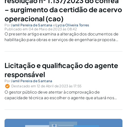
resolução nº 1.137/2023 do confea
– surgimento da certidão de acervo
operacional (cao)
Por
Jamil Pereira de Santana
e
Lycia Oliveira Torres
Publicado em 04 de Maio de 2023 às 08:42
O presente artigo examina a alteração dos documentos de
habilitação para obras e serviços de engenharia proposta
pela a Resolução nº 1.137/2023 do CONFEA, que criou a
Certidão de Acervo Operacional (CAO).
Licitação e qualificação do agente
responsável
Por
Jamil Pereira de Santana
Destacado em 12 de Abril de 2023 às 17:55
O gestor público deve atentar à comprovação de
capacidade técnica ao escolher o agente que atuará nos
processos licitatórios e de gestão contratual, sob pena de
responsabilização.