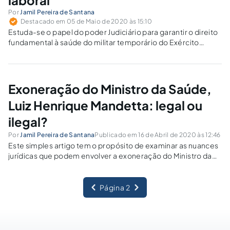
laboral
Por
Jamil Pereira de Santana
Destacado em 05 de Maio de 2020 às 15:10
Estuda-se o papel do poder Judiciário para garantir o direito
fundamental à saúde do militar temporário do Exército
Brasileiro licenciado, isto é, excluído e devolvido à
sociedade civil, com incapacidade laboral.
Exoneração do Ministro da Saúde,
Luiz Henrique Mandetta: legal ou
ilegal?
Por
Jamil Pereira de Santana
Publicado em 16 de Abril de 2020 às 12:46
Este simples artigo tem o propósito de examinar as nuances
jurídicas que podem envolver a exoneração do Ministro da
Saúde durante a pandemia do COVID-19.
Página 2