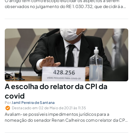
O artigo tem como escopo elucidar os aspectos a serem
observados no julgamento do RE 1.030.732, que decidirá a
constitucionalidade da Lei 16.222/2015 do município de São
Paulo (SP), que proíbe a produção e comercialização de “foie
gras” no comércio local.
A escolha do relator da CPI da
covid
Por
Jamil Pereira de Santana
Destacado em 02 de Maio de 2021 às 11:35
Avaliam-se possíveis impedimentos jurídicos para a
nomeação do senador Renan Calheiros como relator da CPI
da covid-19.