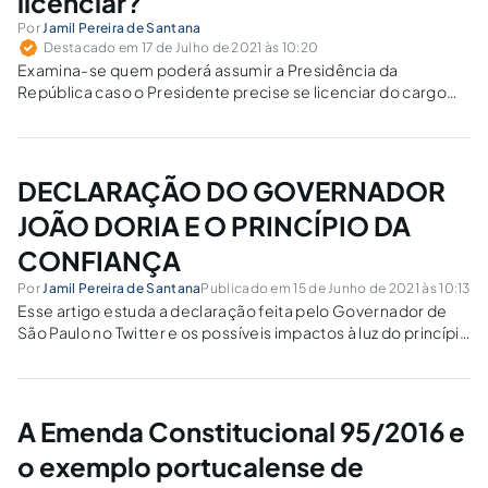
licenciar?
Por
Jamil Pereira de Santana
Destacado em 17 de Julho de 2021 às 10:20
Examina-se quem poderá assumir a Presidência da
República caso o Presidente precise se licenciar do cargo
para tratamento médico e o Vice-Presidente estiver fora do
país.
DECLARAÇÃO DO GOVERNADOR
JOÃO DORIA E O PRINCÍPIO DA
CONFIANÇA
Por
Jamil Pereira de Santana
Publicado em 15 de Junho de 2021 às 10:13
Esse artigo estuda a declaração feita pelo Governador de
São Paulo no Twitter e os possíveis impactos à luz do princípio
do direito adquirido e da proteção à confiança.
A Emenda Constitucional 95/2016 e
o exemplo portucalense de