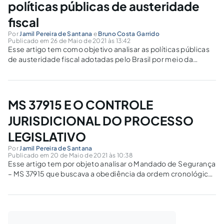
políticas públicas de austeridade
fiscal
Por
Jamil Pereira de Santana
e
Bruno Costa Garrido
Publicado em 26 de Maio de 2021 às 13:42
Esse artigo tem como objetivo analisar as políticas públicas
de austeridade fiscal adotadas pelo Brasil por meio da
promulgação da Emenda Constitucional – EC 95/2016 e a
conduta de Portugal em cenário análogo.
MS 37915 E O CONTROLE
JURISDICIONAL DO PROCESSO
LEGISLATIVO
Por
Jamil Pereira de Santana
Publicado em 20 de Maio de 2021 às 10:38
Esse artigo tem por objeto analisar o Mandado de Segurança
– MS 37915 que buscava a obediência da ordem cronológica
de votação para que a Medida Provisória (MP) 1.031 não fosse
posta em votação antes de outras 11 MPs enviadas ao
Congresso Nacional