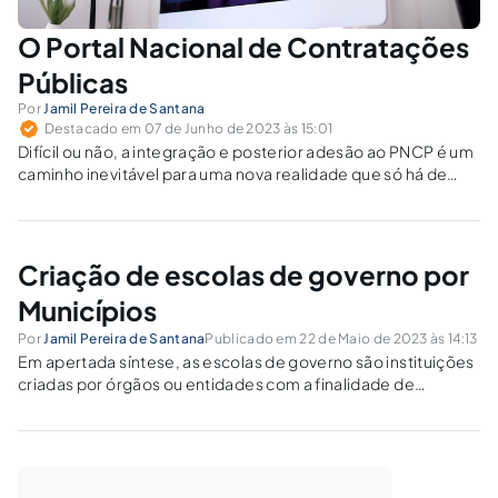
O Portal Nacional de Contratações
Públicas
Por
Jamil Pereira de Santana
Destacado em 07 de Junho de 2023 às 15:01
Difícil ou não, a integração e posterior adesão ao PNCP é um
caminho inevitável para uma nova realidade que só há de
trazer benefícios para a Administração Pública.
Criação de escolas de governo por
Municípios
Por
Jamil Pereira de Santana
Publicado em 22 de Maio de 2023 às 14:13
Em apertada síntese, as escolas de governo são instituições
criadas por órgãos ou entidades com a finalidade de
promover o desenvolvimento de servidores públicos e do
cidadão comum.Conforme art. 39, §2º, da Constituição
Federal as escolas de governo serão instituídas...