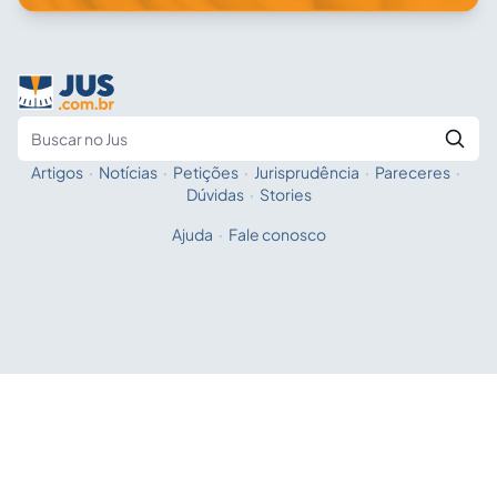
Artigos
·
Notícias
·
Petições
·
Jurisprudência
·
Pareceres
·
Fale com a IA
Buscar no Jus
Dúvidas
·
Stories
Ajuda
·
Fale conosco