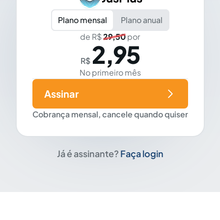
Plano mensal
Plano anual
de R$
29,50
por
2,95
R$
No primeiro mês
Assinar
Cobrança mensal, cancele quando quiser
Já é assinante?
Faça login