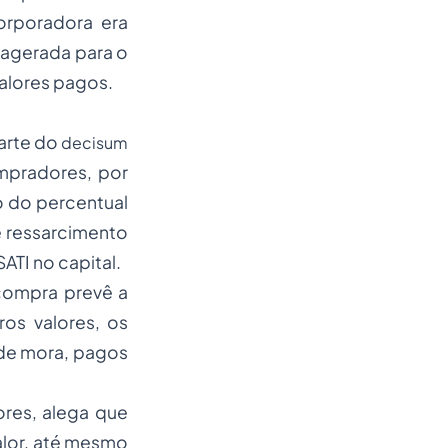
orporadora era
agerada para o
valores pagos.
parte do
decisu
m
mpradores, por
o do percentual
e ressarcimento
ATI no capital.
compra prevê a
ros valores, os
 de mora, pagos
res, alega que
valor, até mesmo