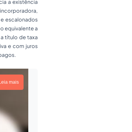
a a existência
incorporadora,
 e escalonados
o equivalente a
 título de taxa
iva e com juros
 pagos.
Leia mais