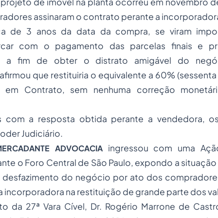
 projeto de imóvel na planta ocorreu em novembro 
adores assinaram o contrato perante a incorporador
a de 3 anos da data da compra, se viram impos
arcar com o pagamento das parcelas finais e pr
a, a fim de obter o distrato amigável do negó
afirmou que restituiria o equivalente a 60% (sessenta
s em Contrato, sem nenhuma correção monetár
s com a resposta obtida perante a vendedora, o
oder Judiciário.
ingressou com uma Ação
MERCADANTE ADVOCACIA
ante o Foro Central de São Paulo, expondo a situação 
 o desfazimento do negócio por ato dos comprador
incorporadora na restituição de grande parte dos va
ito da 27ª Vara Cível, Dr. Rogério Marrone de Cas