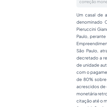
correção monetá
Um casal de a
denominado
C
Pieruccini Gian
Paulo, perante
Empreendimento
São Paulo, at
decretado a re
de unidade aut
com o pagamen
de 80% sobre 
acrescidos de
monetária retro
citação até o m