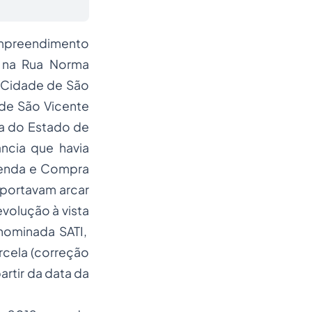
empreendimento
o na Rua Norma
da Cidade de São
 de São Vicente
ça do Estado de
ncia que havia
Venda e Compra
portavam arcar
devolução
à vista
nominada SATI,
cela (correção
artir da data da