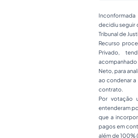
Inconformada 
decidiu seguir
Tribunal de Jus
Recurso proce
Privado, ten
acompanhado d
Neto, para anal
ao condenar a 
contrato.
Por votação 
entenderam por
que a incorpor
pagos em contr
além de 100% (