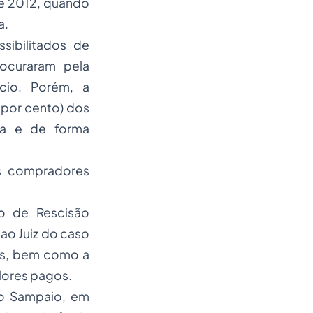
de 2012, quando
a.
sibilitados de
ocuraram pela
cio. Porém, a
 por cento) dos
ia e de forma
s compradores
 de Rescisão
ao Juiz do caso
es, bem como a
lores pagos.
tro Sampaio, em