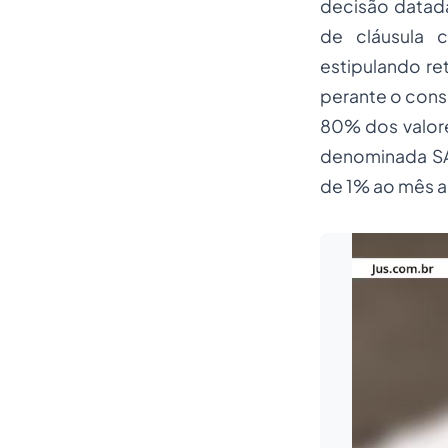
decisão datada
de cláusula c
estipulando r
perante o cons
80% dos valore
denominada SAT
de 1% ao mês a 