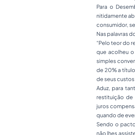
Para o Desemb
nitidamente ab
consumidor, sen
Nas palavras 
“Pelo teor do r
que acolheu o
simples conven
de 20% a títul
de seus custos 
Aduz, para tan
restituição de
juros compensa
quando de event
Sendo o pacto
não lhes assist