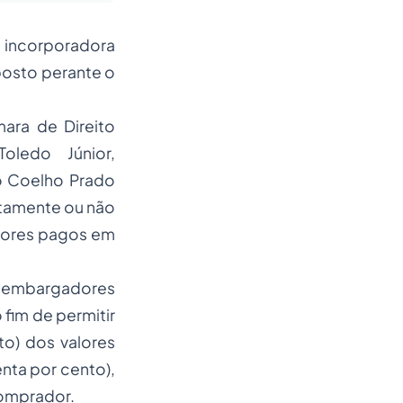
 incorporadora
posto perante o
ara de Direito
ledo Júnior,
o Coelho Prado
retamente ou não
alores pagos em
sembargadores
fim de permitir
to) dos valores
nta por cento),
comprador.