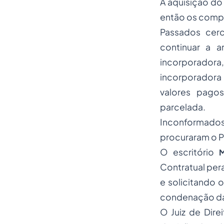
A aquisição do
então os compr
Passados cerc
continuar a 
incorporador
incorporadora 
valores pago
parcelada.
Inconformado
procuraram o P
O escritório
Contratual per
e solicitando
condenação da 
O Juiz de Dire