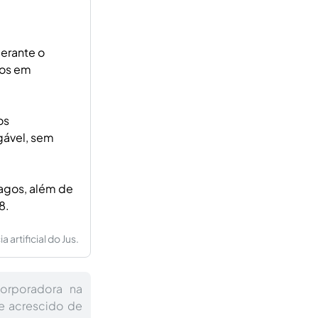
perante o
gos em
os
gável, sem
pagos, além de
8.
artificial do Jus.
orporadora na
e acrescido de