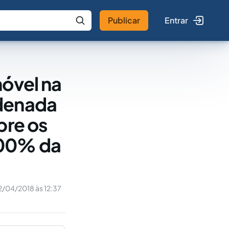
Publicar
Entrar
 IA
Buscar no Jus
móvel na
ndenada
bre os
100% da
2/04/2018 às 12:37