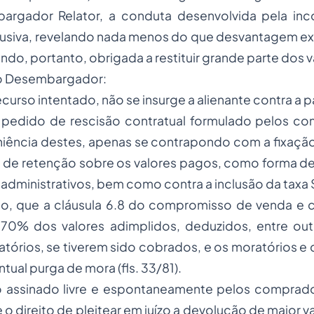
argador Relator, a conduta desenvolvida pela inc
usiva, revelando nada menos do que desvantagem ex
do, portanto, obrigada a restituir grande parte dos 
do Desembargador:
ecurso intentado, não se insurge a alienante contra a 
 pedido de rescisão contratual formulado pelos co
iência destes, apenas se contrapondo com a fixaçã
o de retenção sobre os valores pagos, como forma d
administrativos, bem como contra a inclusão da taxa S
to, que a cláusula 6.8 do compromisso de venda e 
 70% dos valores adimplidos, deduzidos, entre out
tórios, se tiverem sido cobrados, e os moratórios e
ual purga de mora (fls. 33/81).
 assinado livre e espontaneamente pelos comprado
e o direito de pleitear em juízo a devolução de maior 