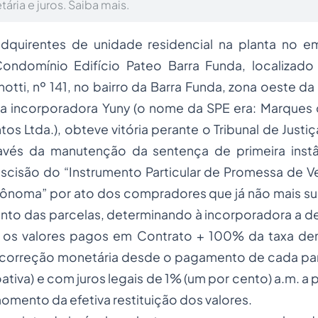
ria e juros. Saiba mais.
dquirentes de unidade residencial na planta no 
ondomínio Edifício Pateo Barra Funda, localizad
notti, nº 141, no bairro da Barra Funda, zona oeste 
 a incorporadora Yuny (o nome da SPE era: Marques
s Ltda.), obteve vitória perante o Tribunal de Justi
ravés da manutenção da sentença de primeira instâ
scisão do “Instrumento Particular de Promessa de 
ônoma” por ato dos compradores que já não mais su
to das parcelas, determinando à incorporadora a 
os valores pagos em Contrato + 100% da taxa de
 correção monetária desde o pagamento de cada par
ativa) e com juros legais de 1% (um por cento) a.m. a p
omento da efetiva restituição dos valores.