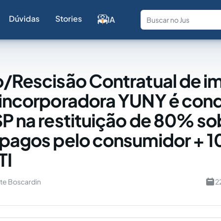
Dúvidas
Stories
IA
Fale com a
o/Rescisão Contratual de i
 incorporadora YUNY é co
SP na restituição de 80% so
 pagos pelo consumidor + 
TI
te Boscardin
2