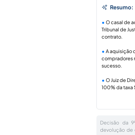
Resumo:
O casal de a
Tribunal de Ju
contrato.
A aquisição 
compradores n
sucesso.
O Juiz de Di
100% da taxa S
Decisão da 9
devolução de 