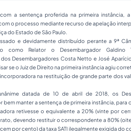
com a sentença proferida na primeira instância, a
 com o processo mediante recurso de apelação inter
tiça do Estado de São Paulo.
ssado e devidamente distribuído perante a 9ª Câm
do como Relator o Desembargador Galdino To
os Desembargadores Costa Netto e José Aparíci
isar se o Juiz de Direito na primeira instância agiu cor
incorporadora na restituição de grande parte dos v
unânime datada de 10 de abril de 2018, os De
 bem manter a sentença de primeira instância, para o 
adora retivesse o equivalente a 20% (vinte por cen
ato, devendo restituir o correspondente a 80% (oite
cem por cento) da taxa SATI ilegalmente exigida do 