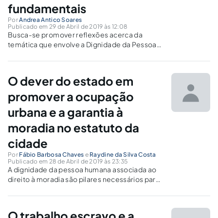
fundamentais
Por
Andrea Antico Soares
Publicado em 29 de Abril de 2019 às 12:08
Busca-se promover reflexões acerca da
temática que envolve a Dignidade da Pessoa
Humana como centro de unidade e promoção
dos Direitos Humanos e Fundamentais.
Pretende-se desenvolver o tema para
O dever do estado em
favorecer reflexões acerca de sua dimensão
comunitária.
promover a ocupação
urbana e a garantia à
moradia no estatuto da
cidade
Por
Fábio Barbosa Chaves
e
Raydine da Silva Costa
Publicado em 28 de Abril de 2019 às 23:35
A dignidade da pessoa humana associada ao
direito à moradia são pilares necessários para
a garantia do mínimo existencial, e
condicionante para obtenção de uma vida
digna
O trabalho escravo e a