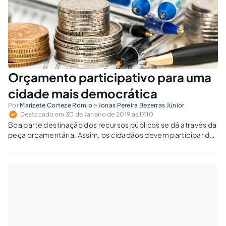
Orçamento participativo para uma
cidade mais democrática
Por
Marizete Corteze Romio
e
Jonas Pereira Bezerras Júnior
Destacado em 30 de Janeiro de 2019 às 17:10
Boa parte destinação dos recursos públicos se dá através da
peça orçamentária. Assim, os cidadãos devem participar da
elaboração do orçamento, pois eles sabem quais as
necessidades do momento, a serem atendidas com o
dispêndio de recursos públicos.