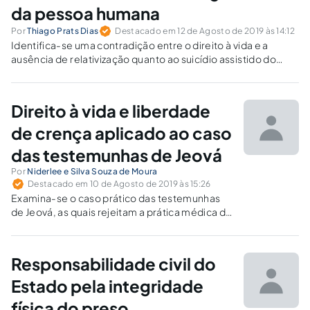
da pessoa humana
Por
Thiago Prats Dias
Destacado em 12 de Agosto de 2019 às 14:12
Identifica-se uma contradição entre o direito à vida e a
ausência de relativização quanto ao suicídio assistido do
doente terminal.
Direito à vida e liberdade
de crença aplicado ao caso
das testemunhas de Jeová
Por
Niderlee e Silva Souza de Moura
Destacado em 10 de Agosto de 2019 às 15:26
Examina-se o caso prático das testemunhas
de Jeová, as quais rejeitam a prática médica de
transfusões sanguíneas, com o fim de verificar
se tal caso configura hipótese de colisão de
direitos fundamentais.
Responsabilidade civil do
Estado pela integridade
física do preso