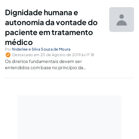
irresponsável que é substancialmente
fomentada pelo capitalismo. Assim, é
Dignidade humana e
necessário que a ordem jurídica atente à estes
casos.
autonomia da vontade do
paciente em tratamento
médico
Por
Niderlee e Silva Souza de Moura
Destacado em 20 de Agosto de 2019 às 17:18
Os direitos fundamentais devem ser
entendidos com base no princípio da
dignidade da pessoa humana, princípio esse
que se irradia no âmbito da autonomia da
vontade do paciente em tratamento médico.