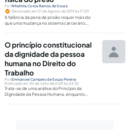
Por
Whathila Costa Ramos de Souza
Destacado em 01 de Agosto de 2019 às 17:00
A falência da pena de prisão requer mais do
que uma mudança no sistema carcerário,
requer que se repense todo o sistema punitivo
onde a cultura do hiperencarceramento está
incrivelmente arraigada, mesmo sendo
O princípio constitucional
inegável sua total ineficácia no controle da
criminalidade.
da dignidade da pessoa
humana no Direito do
Trabalho
Por
Emmanoel Campelo de Souza Pereira
Publicado em 30 de Julho de 2019 às 04:30
Trata-se de uma análise do Princípio da
Dignidade da Pessoa Humana, enquanto
princípio Constitucional do Direito do Trabalho,
considerando o enquadramento proposto
pela Doutrina Moderna.