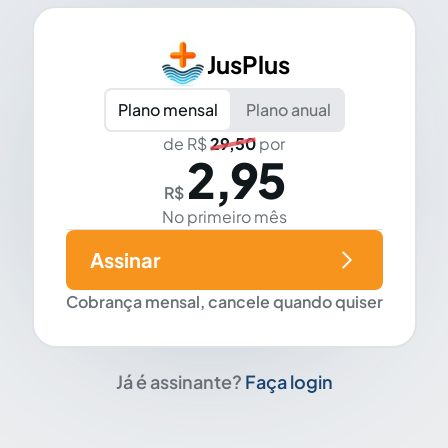
JusPlus
Plano mensal
Plano anual
de R$
29,50
por
2,95
R$
No primeiro mês
Assinar
Cobrança mensal, cancele quando quiser
Já é assinante?
Faça login