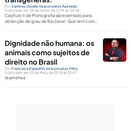
Por
Samires Gizelle Vasconcelos Azevedo
Publicado em 28 de Junho de 2019 às 09:56
Capítulo II de Monografia apresentado para
obtenção de grau de Bacharel. Que tem como
pilar: Muito além da necessidade de normas
para a convivência social, busca-se garantir a
individualização de cada ser, para fins de uma
Dignidade não humana: os
sociedade equilibrada.
animais como sujeitos de
direito no Brasil
Por
Francisco Expedito Vasconcelos Filho
Publicado em 22 de Maio de 2019 às 10:47
Jejehehee