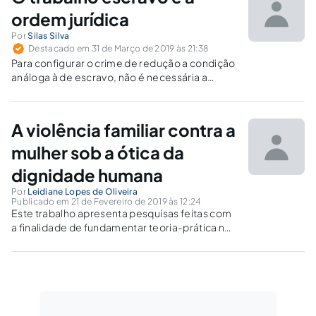
ordem jurídica
Por
Silas Silva
Destacado em 31 de Março de 2019 às 21:38
Para configurar o crime de redução a condição
análoga à de escravo, não é necessária a
violência física, bastando que haja coisificação
do trabalhador, com a reiterada ofensa a
direitos fundamentais, vulnerando a sua
A violência familiar contra a
dignidade como ser humano.
mulher sob a ótica da
dignidade humana
Por
Leidiane Lopes de Oliveira
Publicado em 21 de Fevereiro de 2019 às 12:24
Este trabalho apresenta pesquisas feitas com
a finalidade de fundamentar teoria-prática no
sentido de sistematizar melhor o
conhecimento sobre determinados fatos ou
circunstâncias, que contribua na reflexão e
orientação para um número maior de
mulheres.