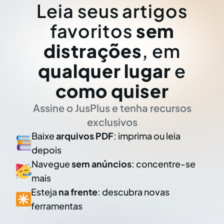
Leia seus artigos
favoritos
sem
distrações
, em
qualquer lugar
e
como quiser
Assine o JusPlus e tenha recursos
exclusivos
Baixe
arquivos PDF
: imprima ou leia
depois
Navegue
sem anúncios
: concentre-se
mais
Esteja
na frente
: descubra novas
ferramentas