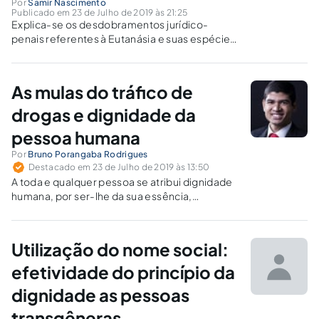
Por
Samir Nascimento
Publicado em 23 de Julho de 2019 às 21:25
Explica-se os desdobramentos jurídico-
penais referentes à Eutanásia e suas espécies,
diante do Projeto de Lei Nº 236/12 do Senado
Federal, que visa instituir o novo Código Penal
Brasileiro.
As mulas do tráfico de
drogas e dignidade da
pessoa humana
Por
Bruno Porangaba Rodrigues
Destacado em 23 de Julho de 2019 às 13:50
A toda e qualquer pessoa se atribui dignidade
humana, por ser-lhe da sua essência,
independentemente de suas condutas
estarem ou não de acordo com as normas
éticas, morais e/ou jurídicas.
Utilização do nome social:
efetividade do princípio da
dignidade as pessoas
transgêneras.