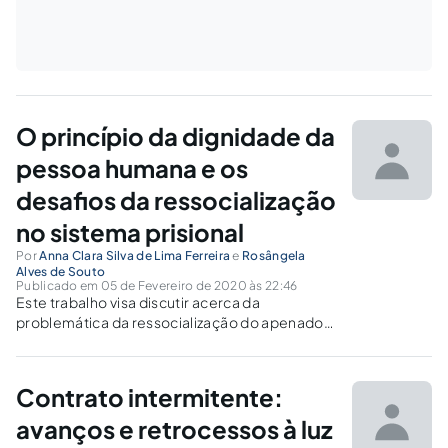
O princípio da dignidade da
pessoa humana e os
desafios da ressocialização
no sistema prisional
Por
Anna Clara Silva de Lima Ferreira
e
Rosângela
Alves de Souto
Publicado em 05 de Fevereiro de 2020 às 22:46
Este trabalho visa discutir acerca da
problemática da ressocialização do apenado.
Neste sentido, o objetivo desse estudo é
analisar a controvérsia entre o princípio da
dignidade humana e a atual situação caótica
Contrato intermitente:
do sistema prisional.
avanços e retrocessos à luz