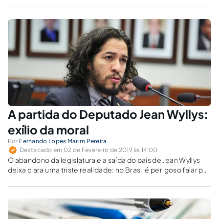
controle da liberdade de expressão pelo pavor e medo. Sim,
notícias falsas têm essas capacidades.
A partida do Deputado Jean Wyllys:
exílio da moral
Por
Fernando Lopes Marim Pereira
Destacado em 02 de Fevereiro de 2019 às 14:00
O abandono da legislatura e a saída do país de Jean Wyllys
deixa clara uma triste realidade: no Brasil é perigoso falar por
minorias, direitos humanos e meio ambiente... Reflitamos
sobre isso.