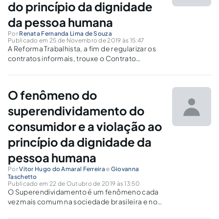
do princípio da dignidade
da pessoa humana
Por
Renata Fernanda Lima de Souza
Publicado em 25 de Novembro de 2019 às 15:47
A Reforma Trabalhista, a fim de regularizar os
contratos informais, trouxe o Contrato
Intermitente. Essa modalidade de contrato
apresenta grandes avanços, mas por outro
lado, grandes retrocessos à luz do Princípio da
O fenômeno do
Dignidade da Pessoa Humana.
superendividamento do
consumidor e a violação ao
princípio da dignidade da
pessoa humana
Por
Vitor Hugo do Amaral Ferreira
e
Giovanna
Taschetto
Publicado em 22 de Outubro de 2019 às 13:50
O Superendividamento é um fenômeno cada
vez mais comum na sociedade brasileira e no
mundo, haja vista a tendência de consumo