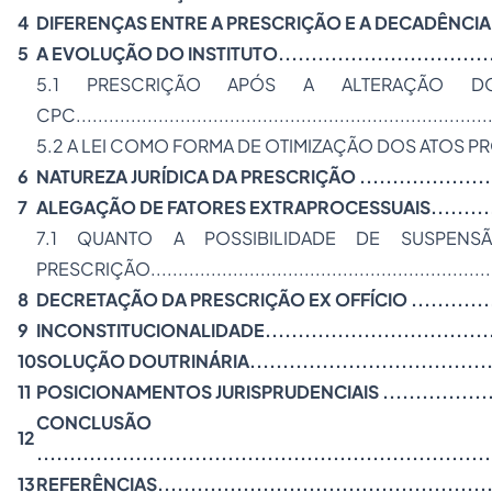
4
DIFERENÇAS ENTRE A PRESCRIÇÃO E A DECADÊNCIA......
5
A EVOLUÇÃO DO INSTITUTO.....................................
5.1 PRESCRIÇÃO APÓS A ALTERAÇÃO 
CPC.............................................................................
5.2 A LEI COMO FORMA DE OTIMIZAÇÃO DOS ATOS PR
6
NATUREZA JURÍDICA DA PRESCRIÇÃO .........................
7
ALEGAÇÃO DE FATORES EXTRAPROCESSUAIS................
7.1 QUANTO A POSSIBILIDADE DE SUS
PRESCRIÇÃO.................................................................
8
DECRETAÇÃO DA PRESCRIÇÃO
EX OFFÍCIO
............
9
INCONSTITUCIONALIDADE
..................................
10
SOLUÇÃO DOUTRINÁRIA.........................................
11
POSICIONAMENTOS JURISPRUDENCIAIS
................
CONCLUSÃO
12
.....................................................................
13
REFERÊNCIAS.....................................................