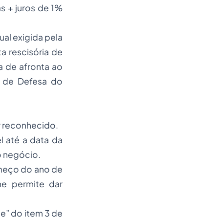
 + juros de 1%
ual exigida pela
a rescisória de
a de afronta ao
o de Defesa do
r reconhecido.
 até a data da
o negócio.
omeço do ano de
he permite dar
“e” do item 3 de