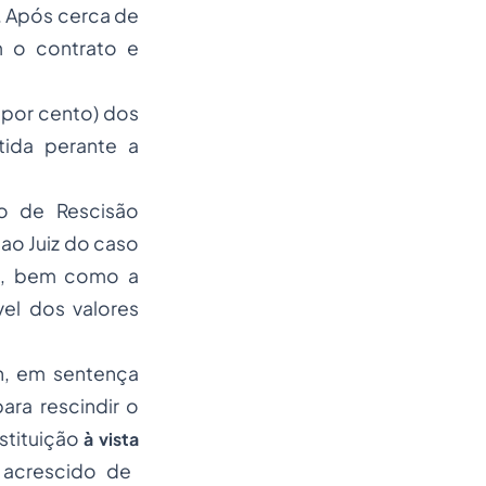
. Após cerca de
m o contrato e
 por cento) dos
ida perante a
 de Rescisão
ao Juiz do caso
te, bem como a
el dos valores
in, em sentença
ra rescindir o
stituição
à vista
 acrescido de