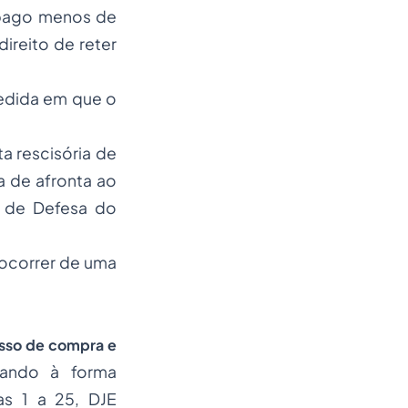
o pago menos de
ireito de reter
medida em que o
a rescisória de
a de afronta ao
o de Defesa do
 ocorrer de uma
sso de compra e
tando à forma
las 1 a 25, DJE