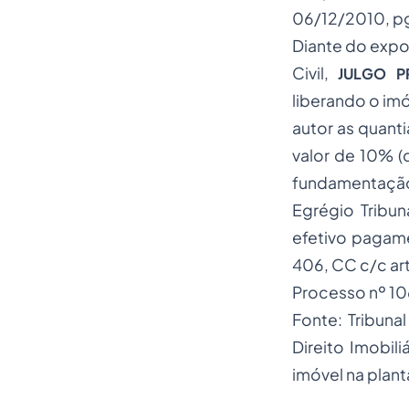
06/12/2010, pgs
Diante do expo
Civil,
JULGO 
liberando o im
autor as quant
valor de 10% (
fundamentação,
Egrégio Tribu
efetivo pagame
406, CC c/c art.
Processo nº 1
Fonte: Tribuna
Direito Imobi
imóvel na plant