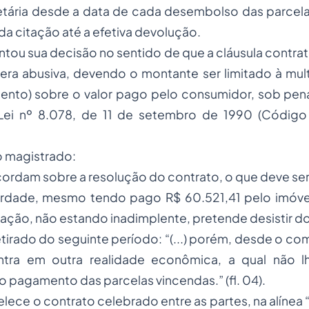
ária desde a data de cada desembolso das parcelas
 da citação até a efetiva devolução.
tou sua decisão no sentido de que a cláusula contrat
era abusiva, devendo o montante ser limitado à mult
ento) sobre o valor pago pelo consumidor, sob pen
 Lei nº 8.078, de 11 de setembro de 1990 (Códig
o magistrado:
cordam sobre a resolução do contrato, o que deve se
erdade, mesmo tendo pago R$ 60.521,41 pelo imóvel
 ação, não estando inadimplente, pretende desistir d
etirado do seguinte período: “(...) porém, desde o c
tra em outra realidade econômica, a qual não l
o pagamento das parcelas vincendas.” (fl. 04).
lece o contrato celebrado entre as partes, na alínea 