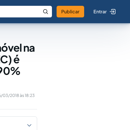
Publicar
Entrar
 IA
Buscar no Jus
móvel na
C) é
r 90%
/03/2018 às 18:23