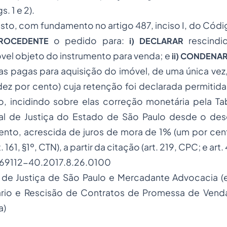
. 1 e 2).
sto, com fundamento no artigo 487, inciso I, do Cód
o pedido para:
rescindi
PROCEDENTE
i) DECLARAR
óvel objeto do instrumento para venda; e
ii) CONDENA
ias pagas para aquisição do imóvel, de uma única ve
dez por cento) cuja retenção foi declarada permitid
 incidindo sobre elas correção monetária pela Tab
nal de Justiça do Estado de São Paulo desde o de
nto, acrescida de juros de mora de 1% (um por cent
 161, §1º, CTN), a partir da citação (art. 219, CPC; e art.
069112-40.2017.8.26.0100
l de Justiça de São Paulo e Mercadante Advocacia (
liário e Rescisão de Contratos de Promessa de Ven
a)