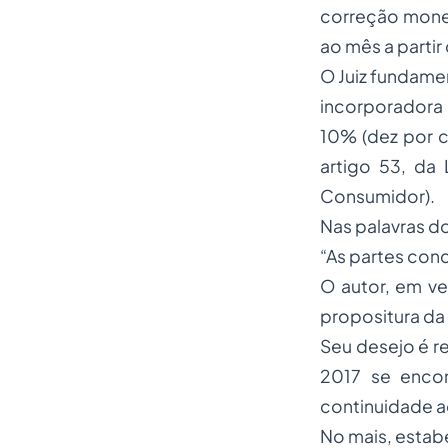
correção monet
ao mês a partir
O Juiz fundamen
incorporadora 
10% (dez por c
artigo 53, da
Consumidor).
Nas palavras d
“As partes con
O autor, em v
propositura da
Seu desejo é r
2017 se encon
continuidade a
No mais, estabe