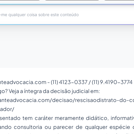
teadvocacia.com
- (11) 4123-0337 / (11) 9.4190-3774
o? Veja a íntegra da decisão judicial em:
anteadvocacia.com/decisao/rescisaodistrato-do-c
ador/
sentado tem caráter meramente didático, informativo
ando consultoria ou parecer de qualquer espécie 