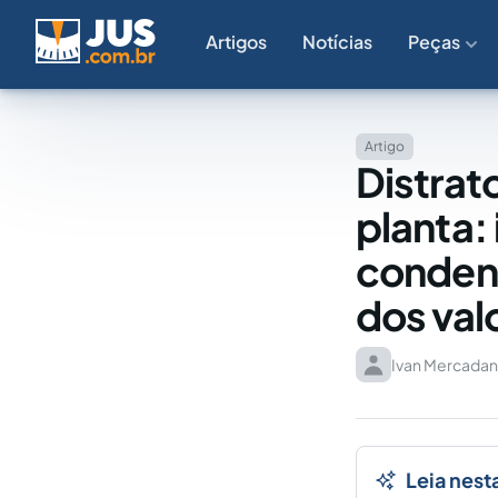
Artigos
Notícias
Peças
Artigo
Distrat
planta:
condena
dos val
Ivan Mercadan
Leia nest