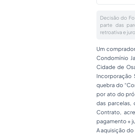
Decisão do Fo
parte das par
retroativa e ju
Um comprador 
Condomínio Jar
Cidade de Osa
Incorporação S
quebra do “Co
por ato do pró
das parcelas,
Contrato, acre
pagamento + jur
A aquisição do