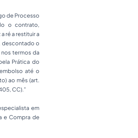
igo de Processo
do o contrato,
a ré a restituir a
R
z, descontado o
a nos termos da
ela Prática do
sembolso até o
o) ao mês (art.
 405, CC).”
especialista em
da e Compra de