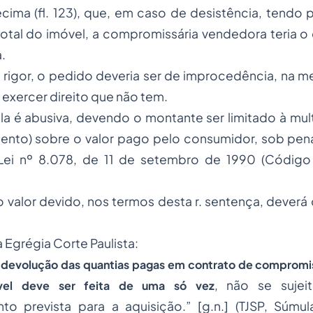
écima (fl. 123), que, em caso de desistência, tend
otal do imóvel, a compromissária vendedora teria o d
.
rigor, o pedido deveria ser de improcedência, na 
 exercer direito que não tem.
ula é abusiva, devendo o montante ser limitado à mult
ento) sobre o valor pago pelo consumidor, sob pen
 Lei nº 8.078, de 11 de setembro de 1990 (Códig
do valor devido, nos termos desta r. sentença, deverá
 Egrégia Corte Paulista:
 devolução das quantias pagas em contrato de compromi
, não se sujei
vel deve ser feita de uma só vez
to prevista para a aquisição.” [g.n.] (TJSP, Súmu