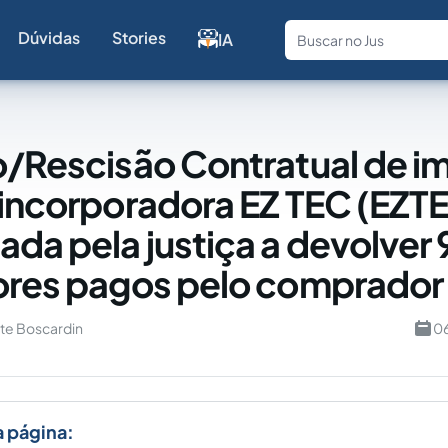
Dúvidas
Stories
IA
Fale com a
o/Rescisão Contratual de i
 incorporadora EZ TEC (EZTE
da pela justiça a devolve
ores pagos pelo comprador
te Boscardin
06
a página: