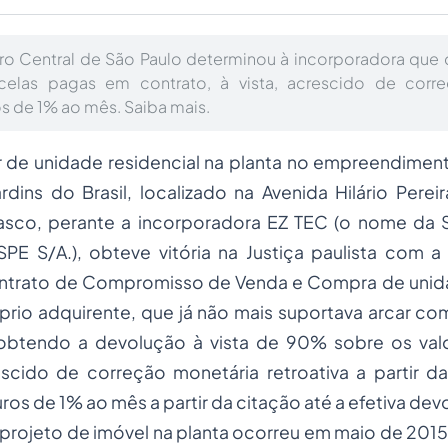
ro Central de São Paulo determinou à incorporadora que 
celas pagas em contrato, à vista, acrescido de corr
ros de 1% ao mês. Saiba mais.
de unidade residencial na planta no empreendime
dins do Brasil, localizado na Avenida Hilário Perei
sco, perante a incorporadora EZ TEC (o nome da S
PE S/A.), obteve vitória na Justiça paulista com 
ntrato de Compromisso de Venda e Compra de uni
prio adquirente, que já não mais suportava arcar 
 obtendo a devolução à vista de 90% sobre os va
scido de correção monetária retroativa a partir d
os de 1% ao mês a partir da citação até a efetiva dev
 projeto de imóvel na planta ocorreu em maio de 201