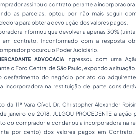
mprador assinou o contrato perante a incorporadora
ndo as parcelas, optou por não mais seguir co
dedora para obter a devolução dos valores pagos.
poradora informou que devolveria apenas 30% (trinta
s em contrato. Inconformado com a resposta obt
omprador procurou o Poder Judiciário.
ingressou com uma Ação
MERCADANTE ADVOCACIA
ante o Foro Central de São Paulo, expondo a situação 
 o desfazimento do negócio por ato do adquiren
 incorporadora na restituição de parte consideráv
ito da 11ª Vara Cível, Dr. Christopher Alexander Rois
de janeiro de 2018, JULGOU PROCEDENTE a ação pa
ato do comprador e condenou a incorporadora na re
nta por cento) dos valores pagos em Contrato,