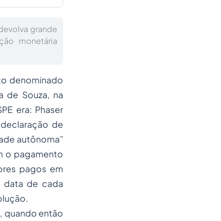
devolva grande
eção monetária
nto denominado
ra de Souza, na
PE era: Phaser
a declaração de
dade autônoma”
com o pagamento
lores pagos em
a data de cada
olução.
5, quando então