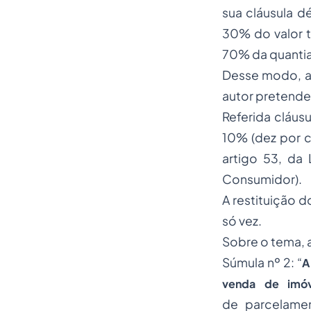
sua cláusula d
30% do valor t
70% da quantia
Desse modo, a 
autor pretende
Referida cláus
10% (dez por c
artigo 53, da
Consumidor).
A restituição 
só vez.
Sobre o tema, a
Súmula nº 2: “
A
venda de imó
de
parcelamen