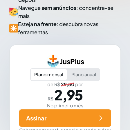
Navegue
sem anúncios
: concentre-se
mais
Esteja
na frente
: descubra novas
ferramentas
JusPlus
Plano mensal
Plano anual
de R$
29,50
por
2,95
R$
No primeiro mês
Assinar