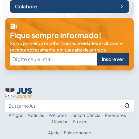
Colabore
Fique sempre informado!
Seja o primeiro a receber nossas novidades exclusivas e
recentes diretamente em sua caixa de entrada.
Inscrever
Artigos
·
Notícias
·
Petições
·
Jurisprudência
·
Pareceres
·
Fale com a IA
Buscar no Jus
Dúvidas
·
Stories
Ajuda
·
Fale conosco