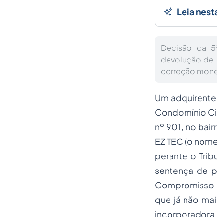
Leia nest
Decisão da 5
devolução de 
correção monetá
Um adquirente
Condomínio Cid
nº 901, no bai
EZ TEC (o nome 
perante o Trib
sentença de pr
Compromisso 
que já não ma
incorporadora