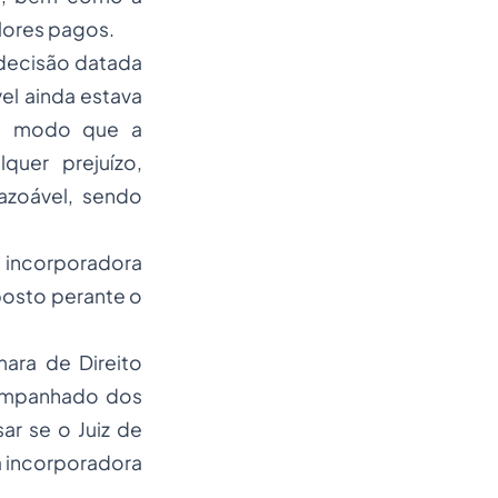
lores pagos.
m decisão datada
el ainda estava
e modo que a
quer prejuízo,
azoável, sendo
 incorporadora
posto perante o
ara de Direito
companhado dos
ar se o Juiz de
a incorporadora