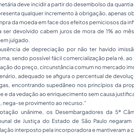
tária deve incidir a partir do desembolso da quantia a
resenta qualquer incremento à obrigação, apenas ob
pra da moeda em face dos efeitos perniciosos da inf
 a ser devolvido cabem juros de mora de 1% ao mê
 em julgado.
 ausência de depreciação por não ter havido imiss
ma, sendo possível fácil comercialização pela ré, ao
ização do preço, circunstância comum no mercado imob
enário, adequado se afigura o percentual de devol
gas, encontrando supedâneo nos princípios da prop
de e da vedação ao enriquecimento sem causa justific
, nega-se provimento ao recurso.”
 votação unânime, os Desembargadores da 5ª Câm
ibunal de Justiça do Estado de São Paulo negaram
lação interposto pela incorporadora e mantiveram 