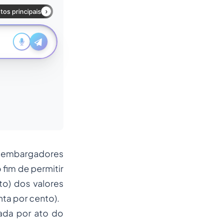
sembargadores
fim de permitir
to) dos valores
ta por cento).
ada por ato do