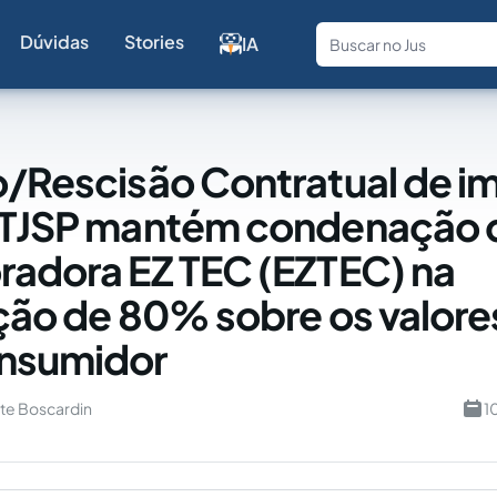
Dúvidas
Stories
IA
Fale com a
o/Rescisão Contratual de i
: TJSP mantém condenação 
radora EZ TEC (EZTEC) na
ição de 80% sobre os valor
onsumidor
te Boscardin
1