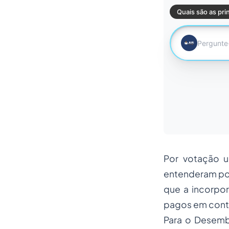
Por votação 
entenderam por
que a incorpor
pagos em contr
Para o Desemb