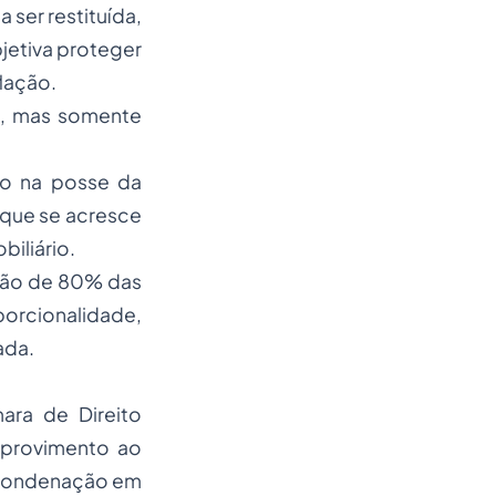
 ser restituída,
jetiva proteger
lação.
s, mas somente
ão na posse da
 que se acresce
iliário.
ução de 80% das
orcionalidade,
ada.
ara de Direito
 provimento ao
a condenação em