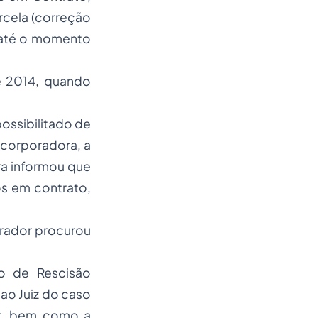
cela (correção
. até o momento
e 2014, quando
ossibilitado de
ncorporadora, a
ra informou que
os em contrato,
rador procurou
 de Rescisão
ao Juiz do caso
or, bem como a