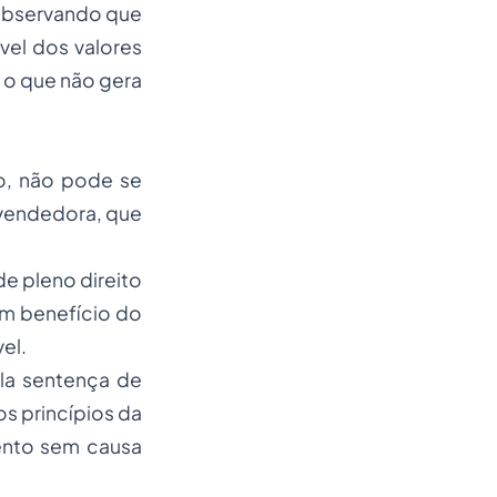
 observando que
vel dos valores
 o que não gera
o, não pode se
 vendedora, que
de pleno direito
em benefício do
el.
ela sentença de
 princípios da
ento sem causa