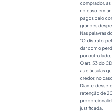
comprador, as 
no caso em aná
pagos pelo com
grandes despes
Nas palavras 
“O distrato pe
dar com o perd
por outro lado
O art. 53 do CD
as cláusulas q
credor, no cas
Diante desse c
retenção de 20
proporcionali
justificada.