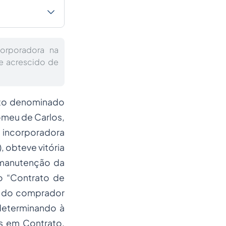
orporadora na
e acrescido de
nto denominado
omeu de Carlos,
a incorporadora
, obteve vitória
a manutenção da
o “Contrato de
 do comprador
determinando à
s em Contrato,