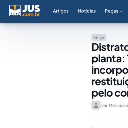
Artigos
Notícias
Peças
Artigo
Distrat
planta
incorpo
restitu
pelo c
Ivan Mercadan