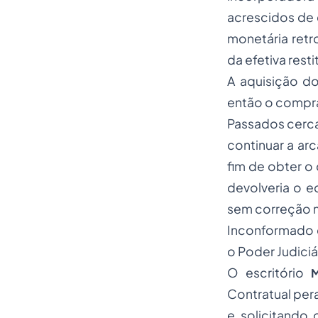
acrescidos de
monetária retr
da efetiva rest
A aquisição d
então o compra
Passados cerca
continuar a ar
fim de obter o
devolveria o e
sem correção 
Inconformado 
o Poder Judiciá
O escritório
Contratual per
e solicitando