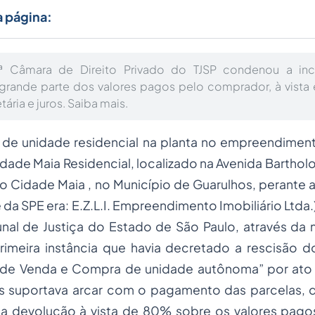
a página:
ª Câmara de Direito Privado do TJSP condenou a inc
grande parte dos valores pagos pelo comprador, à vista 
ria e juros. Saiba mais.
 de unidade residencial na planta no empreendime
ade Maia Residencial, localizado na Avenida Barthol
rro Cidade Maia , no Município de Guarulhos, perante 
da SPE era: E.Z.L.I. Empreendimento Imobiliário Ltda.)
unal de Justiça do Estado de São Paulo, através d
imeira instância que havia decretado a rescisão d
de Venda e Compra de unidade autônoma” por ato
is suportava arcar com o pagamento das parcelas, 
 a devolução à vista de 80% sobre os valores pago