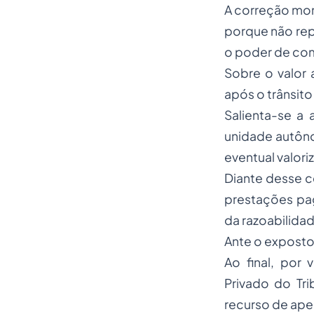
A correção mone
porque não rep
o poder de com
Sobre o valor
após o trânsito
Salienta-se a
unidade autôno
eventual valor
Diante desse c
prestações pa
da razoabilida
Ante o exposto
Ao final, por
Privado do Tr
recurso de ape