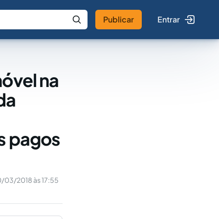
Publicar
Entrar
 IA
Buscar no Jus
móvel na
da
es pagos
0/03/2018 às 17:55