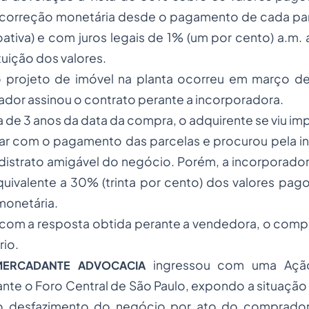
 correção monetária desde o pagamento de cada par
oativa) e com juros legais de 1% (um por cento) a.m
ituição dos valores.
o projeto de imóvel na planta ocorreu em março d
dor assinou o contrato perante a incorporadora.
 de 3 anos da data da compra, o adquirente se viu imp
car com o pagamento das parcelas e procurou pela i
 distrato amigável do negócio. Porém, a incorporado
quivalente a 30% (trinta por cento) dos valores pag
monetária.
com a resposta obtida perante a vendedora, o comp
rio.
ingressou com uma Ação
MERCADANTE ADVOCACIA
ante o Foro Central de São Paulo, expondo a situação 
 o desfazimento do negócio por ato do comprad