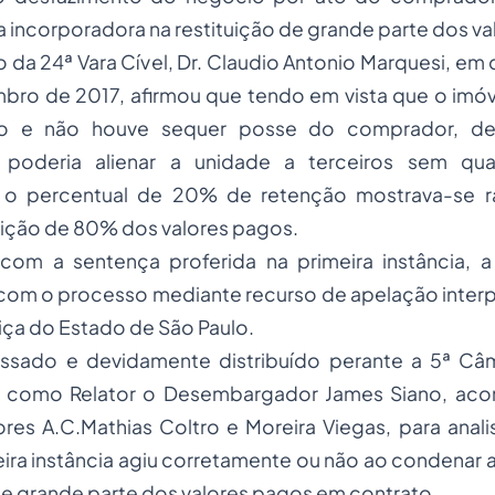
incorporadora na restituição de grande parte dos va
to da 24ª Vara Cível, Dr. Claudio Antonio Marquesi, e
bro de 2017, afirmou que tendo em vista que o imóv
o e não houve sequer posse do comprador, d
 poderia alienar a unidade a terceiros sem qual
o percentual de 20% de retenção mostrava-se r
tuição de 80% dos valores pagos.
com a sentença proferida na primeira instância, a
 com o processo mediante recurso de apelação inter
tiça do Estado de São Paulo.
ssado e devidamente distribuído perante a 5ª Câm
o como Relator o Desembargador James Siano, a
s A.C.Mathias Coltro e Moreira Viegas, para analis
meira instância agiu corretamente ou não ao condenar 
 de grande parte dos valores pagos em contrato.