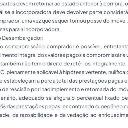
partes devem retornar ao estado anterior à compra,
lise a incorporadora deve devolver parte considerá
prador, uma vez que sequer tomou posse do imóvel,
as para a incorporadora.
do Desembargador:
lo compromissário comprador é possível, entretant
imento integral dos valores pagos à compromissária
, também não tem o direito de retê-los integralmente.
C, plenamente aplicável à hipótese vertente, nulifica 
ue estabeleçam a perda total das prestações pagas 
o de rescisão por inadimplemento e retomada do imóv
enário, adequado se afigura o percentual fixado p
% das prestações pagas, encontrando supedâneo nos
dade, da razoabilidade e da vedação ao enriquecim