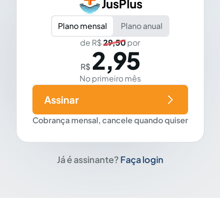
JusPlus
Plano mensal
Plano anual
de R$
29,50
por
2,95
R$
No primeiro mês
Assinar
Cobrança mensal, cancele quando quiser
Já é assinante?
Faça login