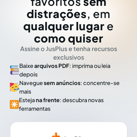
favoritos
sem
distrações
, em
qualquer lugar
e
como quiser
Assine o JusPlus e tenha recursos
exclusivos
Baixe
arquivos PDF
: imprima ou leia
depois
Navegue
sem anúncios
: concentre-se
mais
Esteja
na frente
: descubra novas
ferramentas