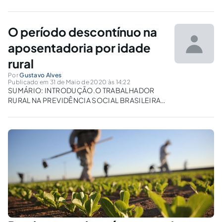
O período descontínuo na
aposentadoria por idade
rural
Por
Gustavo Alves
Publicado em 31 de Maio de 2020 às 14:22
SUMÁRIO: INTRODUÇÃO.O TRABALHADOR
RURAL NA PREVIDÊNCIA SOCIAL BRASILEIRA.
Do surgimento da Previdência Social no Brasil
e a inclusão do trabalhador rural.O trabalhador
rural na Constituição Federal de 1988..O
Sistema da Seguridade Social e os Princípios
Constitucionais..SEGURADO ESPECIAL E
COMPROVAÇÃO DA ATIVIDADE...