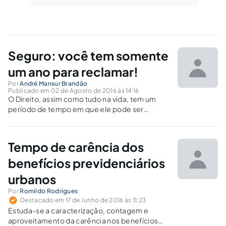
Seguro: você tem somente
um ano para reclamar!
Por
André Mansur Brandão
Publicado em 02 de Agosto de 2016 às 14:16
O Direito, assim como tudo na vida, tem um
período de tempo em que ele pode ser
reivindicado. Passado este tempo, a pessoa
não mais pode exercer esse direito. Isso se
aplica aos Seguros, cujo prazo de prescrição
Tempo de carência dos
vamos analisar neste artigo.
benefícios previdenciários
urbanos
Por
Romildo Rodrigues
Destacado em 17 de Junho de 2016 às 11:23
Estuda-se a caracterização, contagem e
aproveitamento da carência nos benefícios