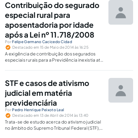
Contribuição do segurado
especial rural para
aposentadoria por idade
após a Lei nº 11.718/2008
Por
Felipe Germano Cacicedo Cidad
Destacado em 15 de Maio de 2014 às 16:25
A exigência de contribuição dos segurados
especiais rurais para a Previdência inexistia até
31 de dezembro de 2010, prazo que a Lei
11.718/2008 determinou como final para esse
regime. O Poder Judiciário, entretanto, tem
STF e casos de ativismo
passado ao largo dessa exigência
judicial em matéria
previdenciária
Por
Pedro Henrique Peixoto Leal
Destacado em 13 de Abril de 2014 às 13:40
Trata-se de estudo acerca do ativismo judicial
no âmbito do Supremo Tribunal Federal (STF),
com ênfase para a atuação daquela corte