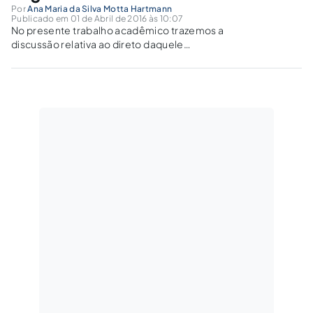
Por
Ana Maria da Silva Motta Hartmann
Publicado em 01 de Abril de 2016 às 10:07
No presente trabalho acadêmico trazemos a
discussão relativa ao direto daquele
trabalhador rural que perde a qualidade de
segurado da previdência social no momento
que completa o requisito idade para a
concessão de aposentadoria por idade rural.