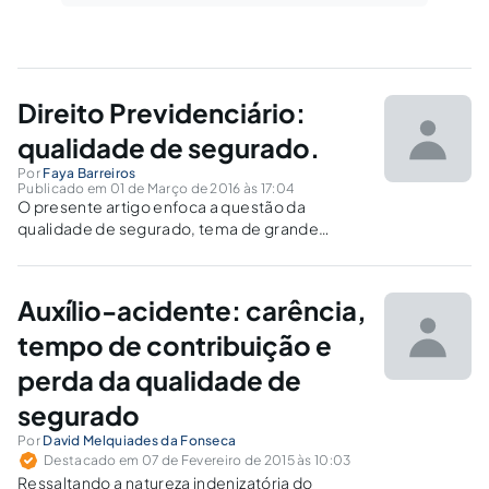
Direito Previdenciário:
qualidade de segurado.
Por
Faya Barreiros
Publicado em 01 de Março de 2016 às 17:04
O presente artigo enfoca a questão da
qualidade de segurado, tema de grande
relevância e controvérsia na esfera
previdenciária.
Auxílio-acidente: carência,
tempo de contribuição e
perda da qualidade de
segurado
Por
David Melquiades da Fonseca
Destacado em 07 de Fevereiro de 2015 às 10:03
Ressaltando a natureza indenizatória do