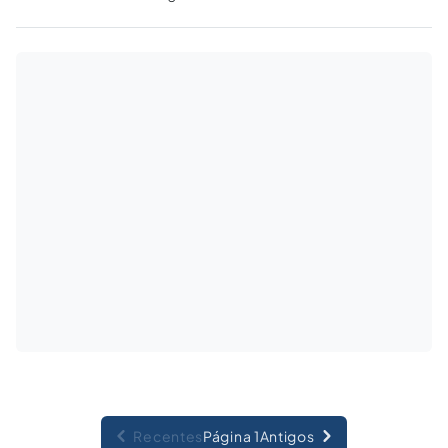
descaracteriza, por si só, a atividade agrícola
dos demais componentes” só tem aplicação
quando tenha havido nos autos discussão
sobre a conceituação legal do “regime de
economia familiar”.
Recentes
Página 1
Antigos