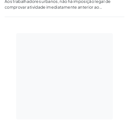
Aos trabalhadores urbanos, não há imposição legal de
comprovar atividade imediatamente anterior ao
requerimento de aposentadoria por idade. Por que uma
exigência similar seria feita aos trabalhadores rurais?