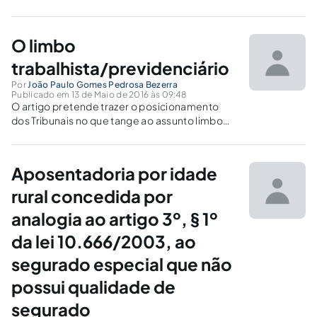
previdenciários.
O limbo
trabalhista/previdenciário
Por
João Paulo Gomes Pedrosa Bezerra
Publicado em 13 de Maio de 2016 às 09:48
O artigo pretende trazer o posicionamento
dos Tribunais no que tange ao assunto limbo
trabalhista/previdenciário, no intuito de
aclarar as responsabilidades pelo pagamento
de verba ao trabalhador segurado.
Aposentadoria por idade
rural concedida por
analogia ao artigo 3º, § 1º
da lei 10.666/2003, ao
segurado especial que não
possui qualidade de
segurado