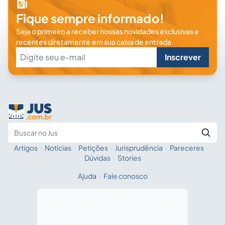
Fique sempre informado!
Seja o primeiro a receber nossas novidades exclusivas e
recentes diretamente em sua caixa de entrada.
Inscrever
Artigos
·
Notícias
·
Petições
·
Jurisprudência
·
Pareceres
·
Fale com a IA
Buscar no Jus
Dúvidas
·
Stories
Ajuda
·
Fale conosco