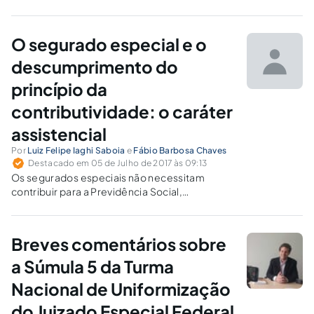
a partir da nova filiação, com base nas Medidas Provisórias nº
739/2016 e 767/2017 e na Lei nº 13.457/2017.
O segurado especial e o
descumprimento do
princípio da
contributividade: o caráter
assistencial
Por
Luiz Felipe Iaghi Saboia
e
Fábio Barbosa Chaves
Destacado em 05 de Julho de 2017 às 09:13
Os segurados especiais não necessitam
contribuir para a Previdência Social,
necessitando somente de prova de atividade
rural. Temos que a concessão de benefícios
aos segurados especiais reflete uma
Breves comentários sobre
prestação de natureza assistencial.
a Súmula 5 da Turma
Nacional de Uniformização
do Juizado Especial Federal