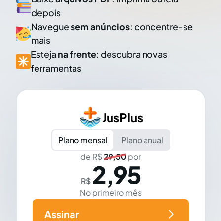
depois
Navegue
sem anúncios
: concentre-se
mais
Esteja
na frente
: descubra novas
ferramentas
JusPlus
Plano mensal
Plano anual
de R$
29,50
por
2,95
R$
No primeiro mês
Assinar