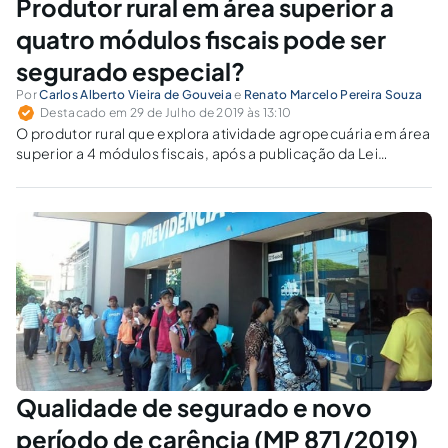
Produtor rural em área superior a
quatro módulos fiscais pode ser
segurado especial?
Por
Carlos Alberto Vieira de Gouveia
e
Renato Marcelo Pereira Souza
Destacado em 29 de Julho de 2019 às 13:10
O produtor rural que explora atividade agropecuária em área
superior a 4 módulos fiscais, após a publicação da Lei
11.718/08, é considerado contribuinte individual pelo INSS.
No entanto, discute-se a possibilidade de classificá-lo como
segurado especial.
Qualidade de segurado e novo
período de carência (MP 871/2019)