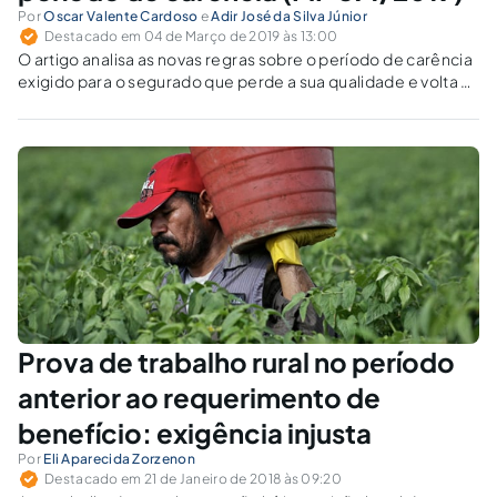
Por
Oscar Valente Cardoso
e
Adir José da Silva Júnior
Destacado em 04 de Março de 2019 às 13:00
O artigo analisa as novas regras sobre o período de carência
exigido para o segurado que perde a sua qualidade e volta a
contribuir, diante das mudanças realizadas pela Medida
Provisória n. 871/2019 sobre a Lei nº 8.213/91.
Prova de trabalho rural no período
anterior ao requerimento de
benefício: exigência injusta
Por
Eli Aparecida Zorzenon
Destacado em 21 de Janeiro de 2018 às 09:20