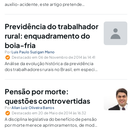
auxílio-acidente, este artigo pretende
esclarecer os efeitos da percepção daquele
benefício sobre a contagem da carência e do
tempo de contribuição, além de abordar a
Previdência do trabalhador
questão da manutenção da qualidade de
segurado.
rural: enquadramento do
boia-fria
Por
Luis Paulo Suzigan Mano
Destacado em 06 de Novembro de 2014 às 14:41
Análise da evolução histórica da previdência
dos trabalhadores rurais no Brasil, em especial
do enquadramento jurídico do trabalhador
rural comumente denominado como "boia-
fria", e as consequências jurídicas desse
Pensão por morte:
enquadramento.
questões controvertidas
Por
Allan Luiz Oliveira Barros
Destacado em 20 de Maio de 2014 às 16:32
A disciplina legislativa do benefício de pensão
por morte merece aprimoramentos, de modo
a evitar que sua concessão seja direcionada