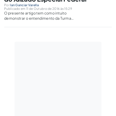
Por
Ian Ganciar Varella
Publicado em 11 de Outubro de 2016 às 15:29
O presente artigo tem como intuito
demonstrar o entendimento da Turma
Nacional de Uniformização do Juizado Especial
Federal sobre o trabalho rural anterior ao ano
de 1991.