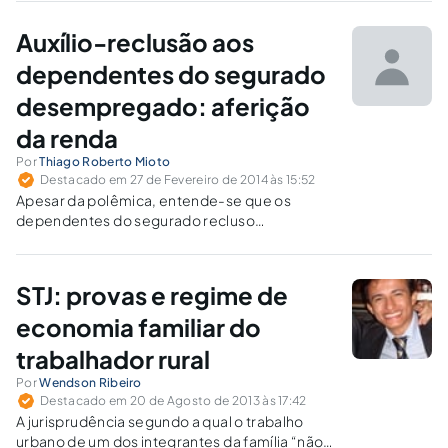
constitucional em processos que envolvam o
Instituto Nacional do Seguro Social (INSS)
Auxílio-reclusão aos
dependentes do segurado
desempregado: aferição
da renda
Por
Thiago Roberto Mioto
Destacado em 27 de Fevereiro de 2014 às 15:52
Apesar da polêmica, entende-se que os
dependentes do segurado recluso
desempregado possuem direito ao benefício,
independentemente do valor de seu último
salário-de-contribuição.
STJ: provas e regime de
economia familiar do
trabalhador rural
Por
Wendson Ribeiro
Destacado em 20 de Agosto de 2013 às 17:42
A jurisprudência segundo a qual o trabalho
urbano de um dos integrantes da família “não