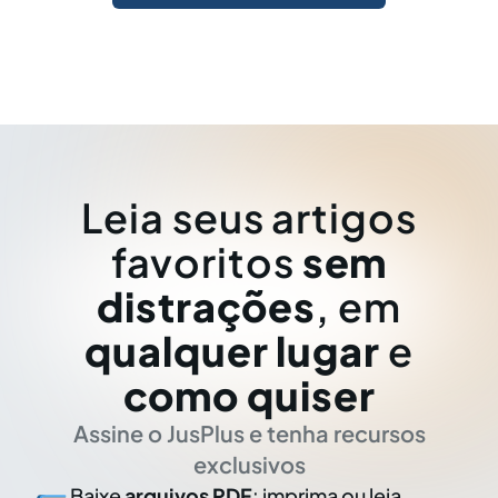
Leia seus artigos
favoritos
sem
distrações
, em
qualquer lugar
e
como quiser
Assine o JusPlus e tenha recursos
exclusivos
Baixe
arquivos PDF
: imprima ou leia